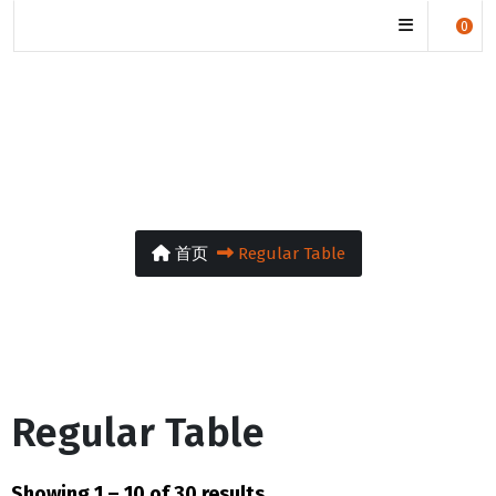
manjuwisdom.org
0
Regular Table
首页
Regular Table
Regular Table
Showing 1 – 10 of 30 results