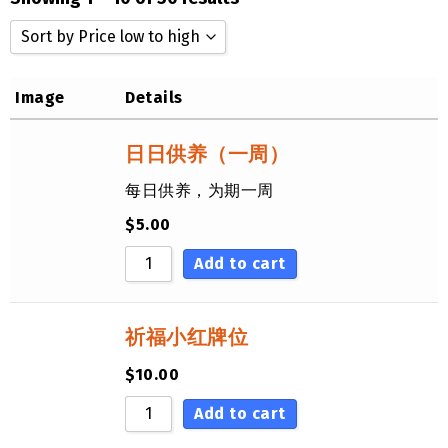
Sort by Price low to high
Sort by Popularity
Image
Details
Sort by Rating
Sort by Price low to high
日日供养（一周）
Sort by Price high to low
每日供养，为期一周
Sort by Newness
$
5.00
Sort by Name A - Z
Add to cart
Sort by Name Z - A
祈福小红牌位
$
10.00
Add to cart