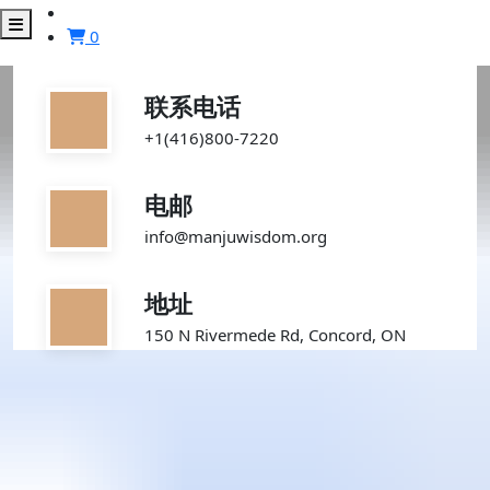
manjuwisdom.org
manjuwisdom.org
Skip
to
0
content
联系我们
联系电话
首页
联系我们
+1(416)800-7220
电邮
info@manjuwisdom.org
地址
150 N Rivermede Rd, Concord, ON