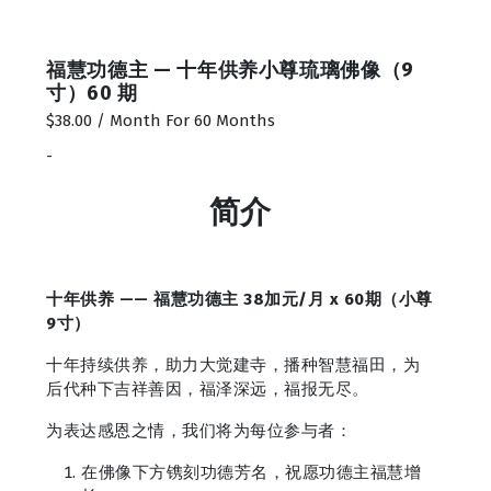
福慧功德主 — 十年供养小尊琉璃佛像（9
寸）60 期
$
38.00
/ Month
For 60 Months
-
简介
十年供养
——
福慧功德主
38加元/月 x 60期（小尊
9寸）
十年持续供养，助力大觉建寺，播种智慧福田，为
后代种下吉祥善因，福泽深远，福报无尽。
为表达感恩之情，我们将为每位参与者：
在佛像下方镌刻功德芳名，祝愿功德主福慧增