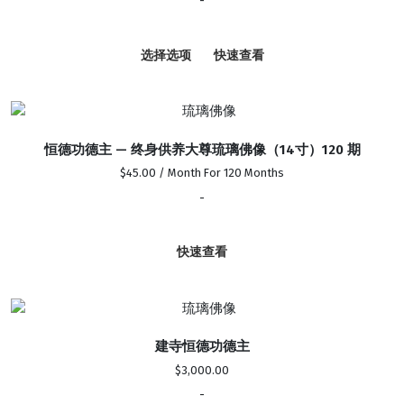
-
范
围：
本
$300.00
产
选择选项
快速查看
至
品
$5,000.00
有
多
种
恒德功德主 — 终身供养大尊琉璃佛像（14寸）120 期
变
体。
$
45.00
/ Month
For 120 Months
可
-
在
产
品
快速查看
页
面
上
选
建寺恒德功德主
择
这
$
3,000.00
些
-