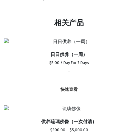
养
小
尊
相关产品
琉
璃
佛
像
日日供养（一周）
（9
$
5.00
/ Day
For 7 Days
寸）
-
60
期
数
快速查看
量
供养琉璃佛像（一次付清）
价
$
300.00
–
$
5,000.00
格