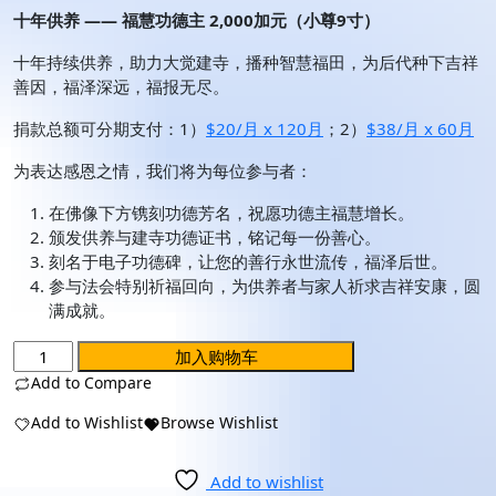
十年供养
——
福慧功德主
2,000加元（小尊9寸）
十年持续供养，助力大觉建寺，播种智慧福田，为后代种下吉祥
善因，福泽深远，福报无尽。
捐款总额可分期支付：1）
$20/月 x 120月
；2）
$38/月 x 60月
为表达感恩之情，我们将为每位参与者：
在佛像下方镌刻功德芳名，祝愿功德主福慧增长。
颁发供养与建寺功德证书，铭记每一份善心。
刻名于电子功德碑，让您的善行永世流传，福泽后世。
参与法会特别祈福回向，为供养者与家人祈求吉祥安康，圆
满成就。
加入购物车
Add to Compare
Add to Wishlist
Browse Wishlist
Add to wishlist