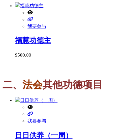
我要参与
福慧功德主
$
500.00
二、
法会
其他功德项目
我要参与
日日供养（一周）