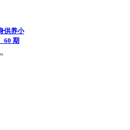
终身供养小
60 期
hs