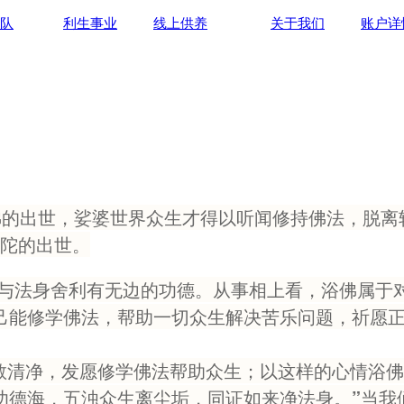
队
利生事业
线上供养
关于我们
账户详情
出世，娑婆世界众生才得以听闻修持佛法，脱离
陀的出世。
法身舍利有无边的功德。从事相上看，浴佛属于对
己能修学佛法，帮助一切众生解决苦乐问题，祈愿正
净，发愿修学佛法帮助众生；以这样的心情浴佛
功德海，五浊众生离尘垢，同证如来净法身。”当我