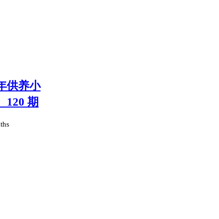
十年供养小
120 期
ths