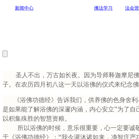
新闻中心
佛法学习
法会营
Hamburger Toggle Menu
圣人不出，万古如长夜。因为导师释迦摩尼佛的
子。在农历四月初八这一天以浴佛的仪式来纪念佛
《浴佛功德经》告诉我们，供养佛的色身舍利与
是如果能了解浴佛的深邃内涵，内心安立”为了自
以积集殊胜的智慧资粮。
所以浴佛的时候，意乐很重要，心一定要诚敬清
于《浴佛功德经》：“我今灌沐诸如来，净智庄严